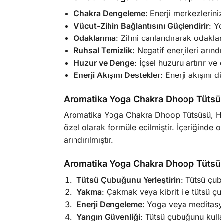
Chakra Dengeleme
: Enerji merkezlerini
Vücut-Zihin Bağlantısını Güçlendirir
: Y
Odaklanma
: Zihni canlandırarak odakla
Ruhsal Temizlik
: Negatif enerjileri arınd
Huzur ve Denge
: İçsel huzuru artırır v
Enerji Akışını Destekler
: Enerji akışını d
Aromatika Yoga Chakra Dhoop Tütsüs
Aromatika Yoga Chakra Dhoop Tütsüsü, Hind
özel olarak formüle edilmiştir. İçeriğinde 
arındırılmıştır.
Aromatika Yoga Chakra Dhoop Tütsüsü
Tütsü Çubuğunu Yerleştirin
: Tütsü çub
Yakma
: Çakmak veya kibrit ile tütsü çu
Enerji Dengeleme
: Yoga veya meditasyo
Yangın Güvenliği
: Tütsü çubuğunu kulla