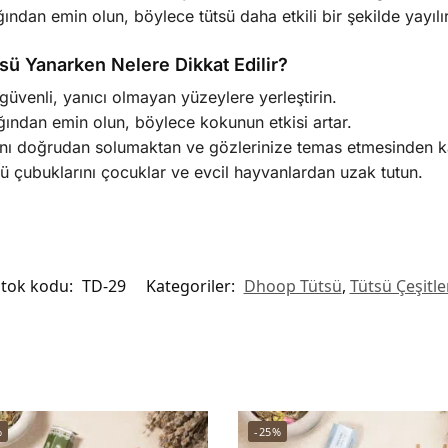
ığından emin olun, böylece tütsü daha etkili bir şekilde yayılır
ü Yanarken Nelere Dikkat Edilir?
üvenli, yanıcı olmayan yüzeylere yerleştirin.
ığından emin olun, böylece kokunun etkisi artar.
nı doğrudan solumaktan ve gözlerinize temas etmesinden k
tsü çubuklarını çocuklar ve evcil hayvanlardan uzak tutun.
tok kodu:
TD-29
Kategoriler:
Dhoop Tütsü
,
Tütsü Çeşitle
%
-25%