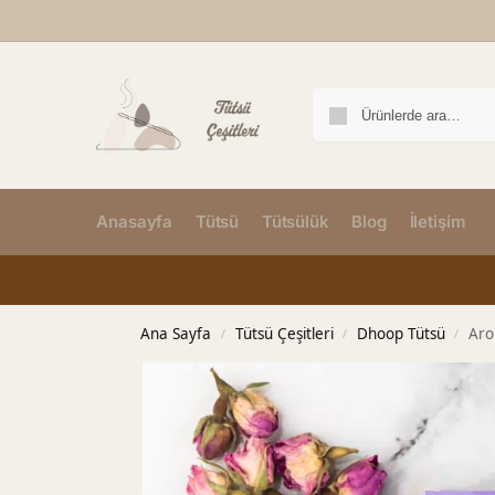
Anasayfa
Tütsü
Tütsülük
Blog
İletişim
Ana Sayfa
Tütsü Çeşitleri
Dhoop Tütsü
Aro
/
/
/