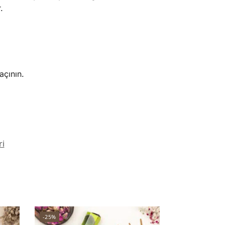
.
açının.
ri
-25%