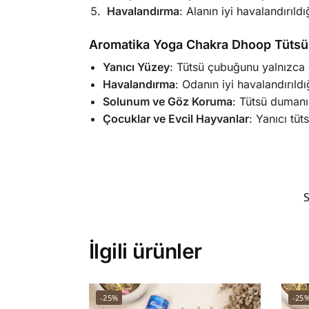
Havalandırma
: Alanın iyi havalandırıld
Aromatika Yoga Chakra Dhoop Tütsüs
Yanıcı Yüzey
: Tütsü çubuğunu yalnızca g
Havalandırma
: Odanın iyi havalandırıld
Solunum ve Göz Koruma
: Tütsü dumanı
Çocuklar ve Evcil Hayvanlar
: Yanıcı tü
S
İlgili ürünler
-25%
-25