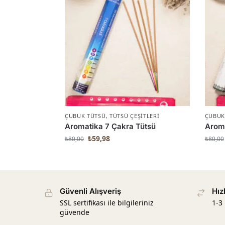
ÇUBUK TÜTSÜ
,
TÜTSÜ ÇEŞITLERI
ÇUBUK
Aromatika 7 Çakra Tütsü
Aroma
₺
59,98
₺
80,00
₺
80,00
Güvenli Alışveriş
Hız
SSL sertifikası ile bilgileriniz
1-3
güvende