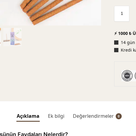
⚡ 1000 ₺ Ü
14 gün 
Kredi k
Açıklama
Ek bilgi
Değerlendirmeler
0
ünün Faydaları Nelerdir?