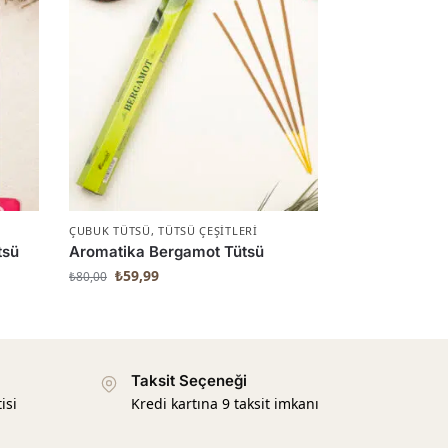
ÇUBUK TÜTSÜ
,
TÜTSÜ ÇEŞITLERI
tsü
Aromatika Bergamot Tütsü
₺
59,99
₺
80,00
Taksit Seçeneği
isi
Kredi kartına 9 taksit imkanı