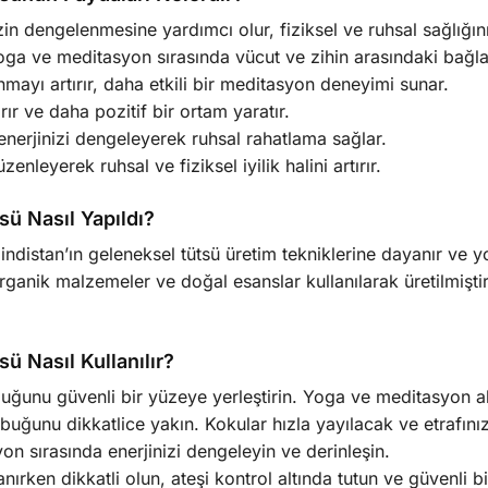
zin dengelenmesine yardımcı olur, fiziksel ve ruhsal sağlığın
oga ve meditasyon sırasında vücut ve zihin arasındaki bağlant
nmayı artırır, daha etkili bir meditasyon deneyimi sunar.
ırır ve daha pozitif bir ortam yaratır.
e enerjinizi dengeleyerek ruhsal rahatlama sağlar.
üzenleyerek ruhsal ve fiziksel iyilik halini artırır.
ü Nasıl Yapıldı?
istan’ın geleneksel tütsü üretim tekniklerine dayanır ve y
organik malzemeler ve doğal esanslar kullanılarak üretilmişt
 Nasıl Kullanılır?
uğunu güvenli bir yüzeye yerleştirin. Yoga ve meditasyon alan
buğunu dikkatlice yakın. Kokular hızla yayılacak ve etrafınız
n sırasında enerjinizi dengeleyin ve derinleşin.
nırken dikkatli olun, ateşi kontrol altında tutun ve güvenli