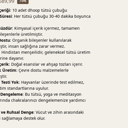
₺
89,99
-10%
çeriği
: 10 adet dhoop tütsü çubuğu
Süresi
: Her tütsü çubuğu 30-40 dakika boyunca
üzdür
: Kimyasal içerik içermez, tamamen
leşenlerle üretilmiştir.
Dostu
: Organik bileşenler kullanılarak
iştir, insan sağlığına zarar vermez.
: Hindistan menşeilidir, geleneksel tütsü üretim
rine dayanır.
çerik
: Doğal esanslar ve ahşap tozları içerir.
k Üretim
: Çevre dostu malzemelerle
ştir.
Testi Yok
: Hayvanlar üzerinde test edilmez,
etim standartlarına uyulur.
 Dengeleme
: Bu tütsü, yoga ve meditasyon
rında chakralarınızı dengelemenize yardımcı
l ve Ruhsal Denge
: Vücut ve zihin arasındaki
 sağlamaya destek olur.