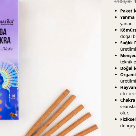
₺
100,00
Paket İ
Yanma 
yanar.
Kömürs
doğal bi
Sağlık 
üretilm
Menşei
teknikle
Doğal İ
Organi
üretilmi
Hayvan 
etik ür
Chakra
seansla
olur.
Fizikse
dengeyi