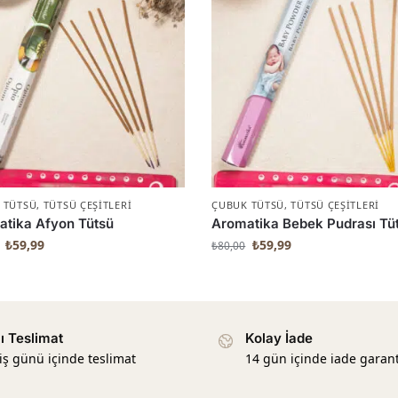
 TÜTSÜ
,
TÜTSÜ ÇEŞITLERI
ÇUBUK TÜTSÜ
,
TÜTSÜ ÇEŞITLERI
tika Afyon Tütsü
Aromatika Bebek Pudrası Tü
₺
59,99
₺
59,99
₺
80,00
lı Teslimat
Kolay İade
 iş günü içinde teslimat
14 gün içinde iade garant