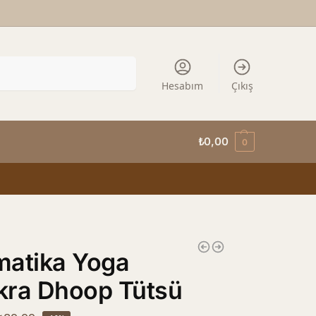
Ara
Hesabım
Çıkış
₺
0,00
0
matika Yoga
kra Dhoop Tütsü