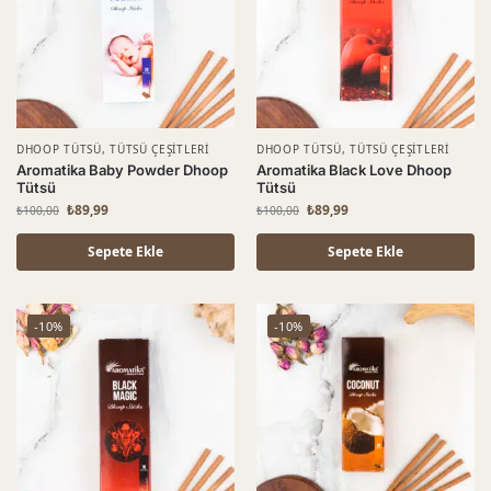
DHOOP TÜTSÜ
,
TÜTSÜ ÇEŞITLERI
DHOOP TÜTSÜ
,
TÜTSÜ ÇEŞITLERI
Aromatika Baby Powder Dhoop
Aromatika Black Love Dhoop
Tütsü
Tütsü
₺
89,99
₺
89,99
₺
100,00
₺
100,00
Sepete Ekle
Sepete Ekle
-10%
-10%