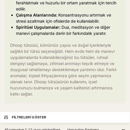
ferahlatmak ve huzurlu bir ortam yaratmak için tercih
edilir.
Çalışma Alanlarında:
Konsantrasyonu artırmak ve
stresi azaltmak için ofislerde de kullanılabilir.
Spiritüel Uygulamalar:
Dua, meditasyon ve diğer
manevi çalışmalarda derin bir farkındalık yaratır.
Dhoop tütsüsü, kömürsüz yapısı ve doğal içerikleriyle
sağlıklı bir tütsü seçeneğidir. Hem evde hem de manevi
uygulamalarda kullanabileceğiniz bu tütsüler, ruhsal
dengeyi sağlamaya, zihinsel arınmayı teşvik etmeye ve
duygusal rahatlamayı desteklemeye yardımcı olur. Farklı
aromalar, kişisel ihtiyaçlarınıza göre seçim yapmanıza
olanak tanır. Dhoop tütsüsünün kullanımı, içsel
huzurunuzu bulmanıza ve yaşam kalitenizi artırmanıza
katkı sağlar.
FILTRELERI GÖSTER
40 sonuçtan 1-12 arası gösteriliyor