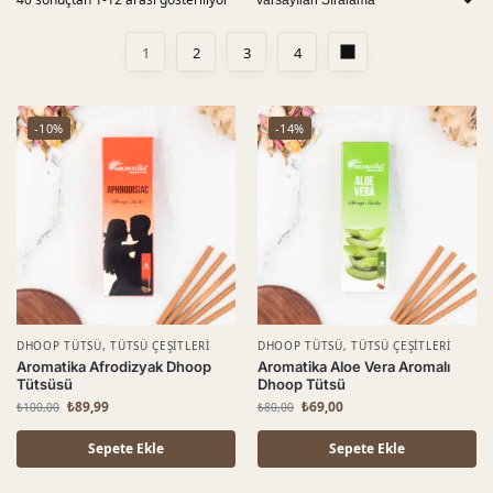
1
2
3
4
-10%
-14%
DHOOP TÜTSÜ
,
TÜTSÜ ÇEŞITLERI
DHOOP TÜTSÜ
,
TÜTSÜ ÇEŞITLERI
Aromatika Afrodizyak Dhoop
Aromatika Aloe Vera Aromalı
Tütsüsü
Dhoop Tütsü
₺
89,99
₺
69,00
₺
100,00
₺
80,00
Sepete Ekle
Sepete Ekle