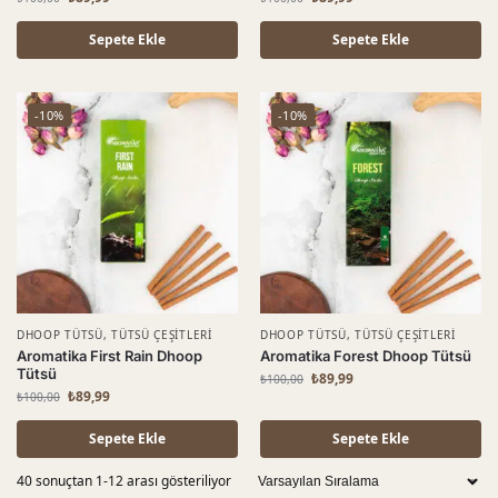
Sepete Ekle
Sepete Ekle
-10%
-10%
DHOOP TÜTSÜ
,
TÜTSÜ ÇEŞITLERI
DHOOP TÜTSÜ
,
TÜTSÜ ÇEŞITLERI
Aromatika First Rain Dhoop
Aromatika Forest Dhoop Tütsü
Tütsü
₺
89,99
₺
100,00
₺
89,99
₺
100,00
Sepete Ekle
Sepete Ekle
40 sonuçtan 1-12 arası gösteriliyor