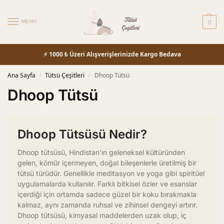
MENU
0
⚡ 1000 ₺ Üzeri Alışverişlerinizde Kargo Bedava
Ana Sayfa
Tütsü Çeşitleri
Dhoop Tütsü
/
/
Dhoop Tütsü
Dhoop Tütsüsü Nedir?
Dhoop tütsüsü, Hindistan’ın geleneksel kültüründen
gelen, kömür içermeyen, doğal bileşenlerle üretilmiş bir
tütsü türüdür. Genellikle meditasyon ve yoga gibi spiritüel
uygulamalarda kullanılır. Farklı bitkisel özler ve esanslar
içerdiği için ortamda sadece güzel bir koku bırakmakla
kalmaz, aynı zamanda ruhsal ve zihinsel dengeyi artırır.
Dhoop tütsüsü, kimyasal maddelerden uzak olup, iç