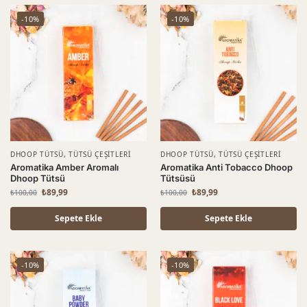
-10%
-10%
DHOOP TÜTSÜ
,
TÜTSÜ ÇEŞITLERI
DHOOP TÜTSÜ
,
TÜTSÜ ÇEŞITLERI
Aromatika Amber Aromalı
Aromatika Anti Tobacco Dhoop
Dhoop Tütsü
Tütsüsü
₺
89,99
₺
89,99
₺
100,00
₺
100,00
Sepete Ekle
Sepete Ekle
-10%
-10%