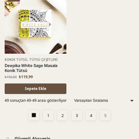
KONIK TÜTSÜ
,
TÜTSÜ ÇEŞITLERI
Deepika White Sage Masala
Konik Tütsü
₺
119,99
₺
150,00
Sepete Ekle
49 sonuçtan 49-49 arası gösteriliyor
1
2
3
4
5
Güvenli Alışveriş