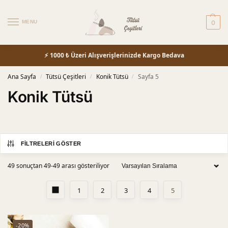
MENU
0
⚡ 1000 ₺ Üzeri Alışverişlerinizde Kargo Bedava
Ana Sayfa
Tütsü Çeşitleri
Konik Tütsü
Sayfa 5
/
/
/
Konik Tütsü
FILTRELERI GÖSTER
49 sonuçtan 49-49 arası gösteriliyor
1
2
3
4
5
-20%