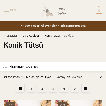
MENU
0
⚡ 1000 ₺ Üzeri Alışverişlerinizde Kargo Bedava
Ana Sayfa
Tütsü Çeşitleri
Konik Tütsü
Sayfa 3
/
/
/
Konik Tütsü
FILTRELERI GÖSTER
49 sonuçtan 25-36 arası gösteriliyor
1
2
3
4
5
-25%
-25%