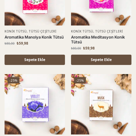
KONIK TÜTSÜ
,
TÜTSÜ ÇEŞITLERI
KONIK TÜTSÜ
,
TÜTSÜ ÇEŞITLERI
Aromatika Manolya Konik Tütsü
Aromatika Meditasyon Konik
Tütsü
₺
59,98
₺
80,00
₺
59,98
₺
80,00
Sepete Ekle
Sepete Ekle
-25%
-25%