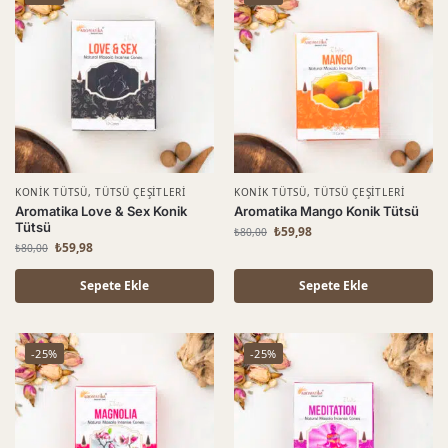
KONIK TÜTSÜ
,
TÜTSÜ ÇEŞITLERI
KONIK TÜTSÜ
,
TÜTSÜ ÇEŞITLERI
Aromatika Love & Sex Konik
Aromatika Mango Konik Tütsü
Tütsü
₺
59,98
₺
80,00
₺
59,98
₺
80,00
Sepete Ekle
Sepete Ekle
-25%
-25%