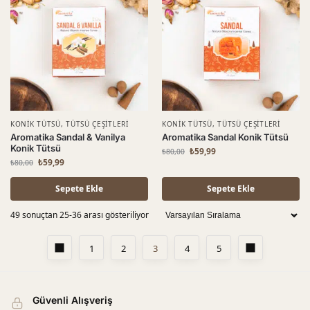
KONIK TÜTSÜ
,
TÜTSÜ ÇEŞITLERI
KONIK TÜTSÜ
,
TÜTSÜ ÇEŞITLERI
Aromatika Sandal & Vanilya
Aromatika Sandal Konik Tütsü
Konik Tütsü
₺
59,99
₺
80,00
₺
59,99
₺
80,00
Sepete Ekle
Sepete Ekle
49 sonuçtan 25-36 arası gösteriliyor
1
2
3
4
5
Güvenli Alışveriş