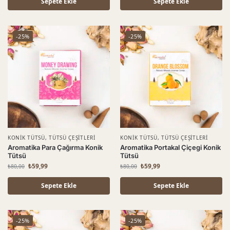
Sepete Ekle
Sepete Ekle
-25%
-25%
KONIK TÜTSÜ
,
TÜTSÜ ÇEŞITLERI
KONIK TÜTSÜ
,
TÜTSÜ ÇEŞITLERI
Aromatika Para Çağırma Konik
Aromatika Portakal Çiçegi Konik
Tütsü
Tütsü
₺
59,99
₺
59,99
₺
80,00
₺
80,00
Sepete Ekle
Sepete Ekle
-25%
-25%