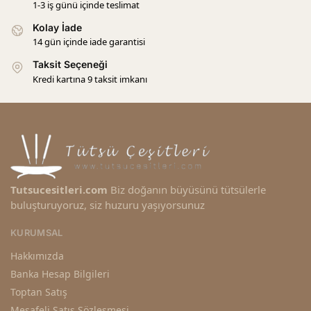
1-3 iş günü içinde teslimat
Kolay İade
14 gün içinde iade garantisi
Taksit Seçeneği
Kredi kartına 9 taksit imkanı
Tutsucesitleri.com
Biz doğanın büyüsünü tütsülerle
buluşturuyoruz, siz huzuru yaşıyorsunuz
KURUMSAL
Hakkımızda
Banka Hesap Bilgileri
Toptan Satış
Mesafeli Satış Sözleşmesi