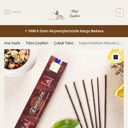
MENU
0
⚡ 1000 ₺ Üzeri Alışverişlerinizde Kargo Bedava
Ana Sayfa
Tütsü Çeşitleri
Çubuk Tütsü
Satya Emotions Masala Çubuk Tütsü
/
/
/