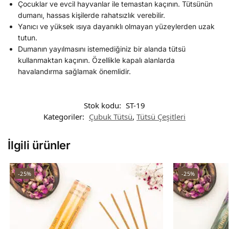
Çocuklar ve evcil hayvanlar ile temastan kaçının. Tütsünün
dumanı, hassas kişilerde rahatsızlık verebilir.
Yanıcı ve yüksek ısıya dayanıklı olmayan yüzeylerden uzak
tutun.
Dumanın yayılmasını istemediğiniz bir alanda tütsü
kullanmaktan kaçının. Özellikle kapalı alanlarda
havalandırma sağlamak önemlidir.
Stok kodu:
ST-19
Kategoriler:
Çubuk Tütsü
,
Tütsü Çeşitleri
İlgili ürünler
-25%
-25%