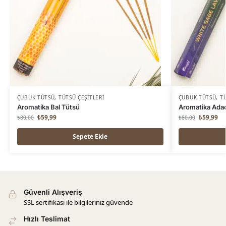
ÇUBUK TÜTSÜ
,
TÜTSÜ ÇEŞITLERI
ÇUBUK TÜTSÜ
,
TÜ
Aromatika Bal Tütsü
Aromatika Adaç
₺
59,99
₺
59,99
₺
80,00
₺
80,00
Sepete Ekle
Güvenli Alışveriş
SSL sertifikası ile bilgileriniz güvende
Hızlı Teslimat