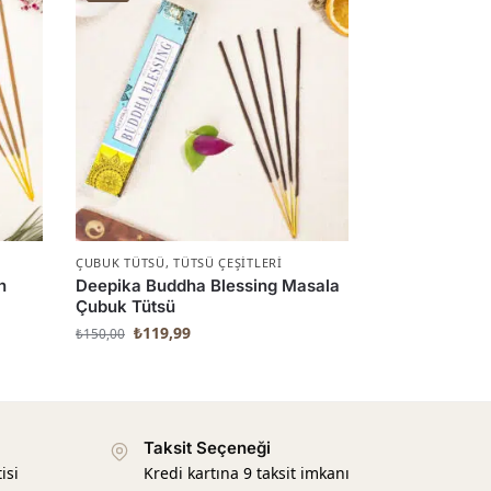
ÇUBUK TÜTSÜ
,
TÜTSÜ ÇEŞITLERI
n
Deepika Buddha Blessing Masala
Çubuk Tütsü
₺
119,99
₺
150,00
Taksit Seçeneği
isi
Kredi kartına 9 taksit imkanı