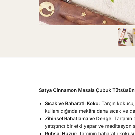
Satya Cinnamon Masala Çubuk Tütsüsünü
Sıcak ve Baharatlı Koku:
Tarçın kokusu, 
kullanıldığında mekânı daha sıcak ve dav
Zihinsel Rahatlama ve Denge:
Tarçının d
yatıştırıcı bir etki yapar ve meditasyon
Ruhsal Huzur:
Tarçının baharatlı kokusu