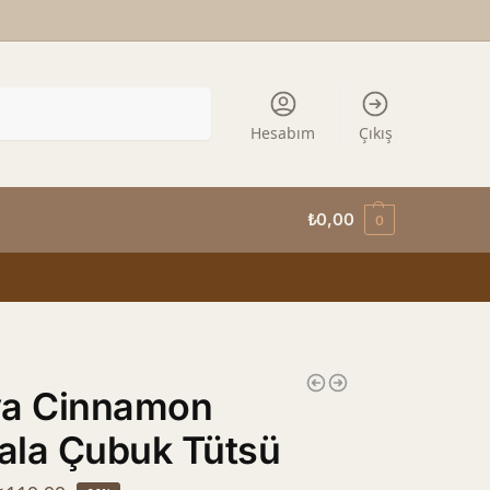
Ara
Hesabım
Çıkış
₺
0,00
0
ya Cinnamon
ala Çubuk Tütsü