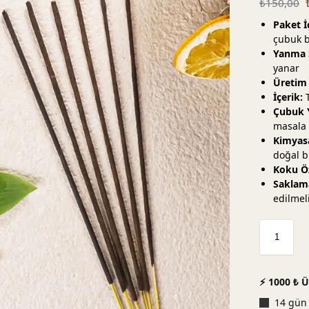
₺
150,00
Paket İ
çubuk 
Yanma 
yanar
Üretim 
İçerik:
T
Çubuk Y
masala 
Kimyasa
doğal b
Koku Öz
Saklam
edilmel
⚡ 1000 ₺ Ü
14 gün 