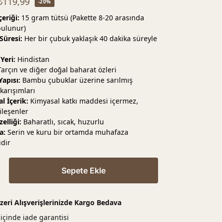
₺
119,99
-20%
çeriği:
15 gram tütsü (Pakette 8-20 arasında
bulunur)
Süresi:
Her bir çubuk yaklaşık 40 dakika süreyle
Yeri:
Hindistan
arçın ve diğer doğal baharat özleri
apısı:
Bambu çubuklar üzerine sarılmış
karışımları
l İçerik:
Kimyasal katkı maddesi içermez,
ileşenler
elliği:
Baharatlı, sıcak, huzurlu
a:
Serin ve kuru bir ortamda muhafaza
idir
Sepete Ekle
zeri Alışverişlerinizde Kargo Bedava
içinde iade garantisi