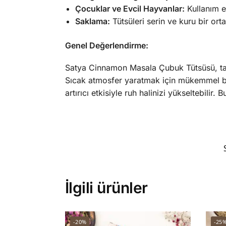
Çocuklar ve Evcil Hayvanlar:
Kullanım e
Saklama:
Tütsüleri serin ve kuru bir or
Genel Değerlendirme:
Satya Cinnamon Masala Çubuk Tütsüsü, tarçı
Sıcak atmosfer yaratmak için mükemmel bir
artırıcı etkisiyle ruh halinizi yükseltebilir. B
İlgili ürünler
-20%
-25