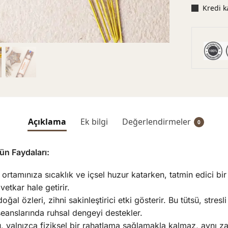
Kredi k
Açıklama
Ek bilgi
Değerlendirmeler
0
n Faydaları:
ortamınıza sıcaklık ve içsel huzur katarken, tatmin edici bi
etkar hale getirir.
oğal özleri, zihni sakinleştirici etki gösterir. Bu tütsü, stres
 seanslarında ruhsal dengeyi destekler.
, yalnızca fiziksel bir rahatlama sağlamakla kalmaz, aynı za