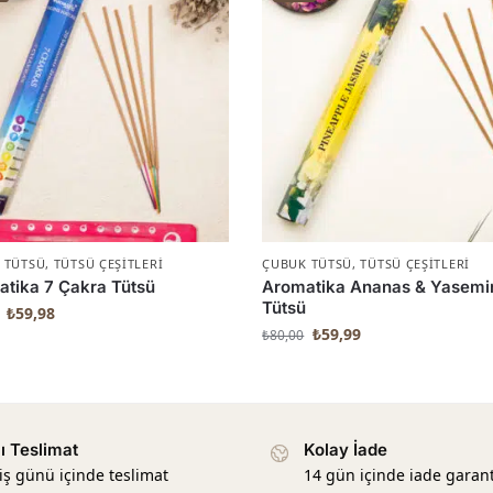
 TÜTSÜ
,
TÜTSÜ ÇEŞITLERI
ÇUBUK TÜTSÜ
,
TÜTSÜ ÇEŞITLERI
tika 7 Çakra Tütsü
Aromatika Ananas & Yasemi
Tütsü
₺
59,98
₺
59,99
₺
80,00
lı Teslimat
Kolay İade
 iş günü içinde teslimat
14 gün içinde iade garant