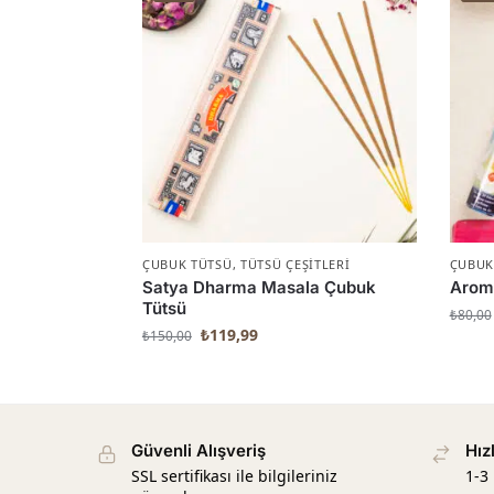
ÇUBUK TÜTSÜ
,
TÜTSÜ ÇEŞITLERI
ÇUBUK
Satya Dharma Masala Çubuk
Aroma
Tütsü
₺
80,00
₺
119,99
₺
150,00
Güvenli Alışveriş
Hız
SSL sertifikası ile bilgileriniz
1-3