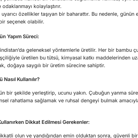
 odaklanmayı kolaylaştırır.
yarıcı özellikler taşıyan bir baharattır. Bu nedenle, günün e
bir seçenek olabilir.
n Yapım Süreci:
istan’da geleneksel yöntemlerle üretilir. Her bir bambu çu
El işçiliğiyle üretilen bu tütsü, kimyasal katkı maddelerinden 
k, doğaya saygılı bir üretim sürecine sahiptir.
asıl Kullanılır?
n bir şekilde yerleştirip, ucunu yakın. Çubuğun yanma süres
ihinsel rahatlama sağlamak ve ruhsal dengeyi bulmak amacıy
lanırken Dikkat Edilmesi Gerekenler:
ikkatli olun ve yandığından emin olduktan sonra, güvenli bir