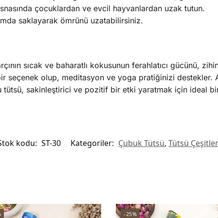
snasında çocuklardan ve evcil hayvanlardan uzak tutun.
tamda saklayarak ömrünü uzatabilirsiniz.
nın sıcak ve baharatlı kokusunun ferahlatıcı gücünü, zihins
 seçenek olup, meditasyon ve yoga pratiğinizi destekler. A
u tütsü, sakinleştirici ve pozitif bir etki yaratmak için ideal bir
Stok kodu:
ST-30
Kategoriler:
Çubuk Tütsü
,
Tütsü Çeşitler
%
-25%