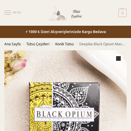
MENU
0
⚡ 1000 ₺ Üzeri Alışverişlerinizde Kargo Bedava
Ana Sayfa
Tütsü Çeşitleri
Konik Tütsü
Deepika Black Opium Masala Konik Tütsü
/
/
/