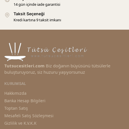
14 gün içinde iade garantisi
Taksit Seçeneği
Kredi kartına 9 taksit imkanı
Tutsucesitleri.com
Biz doğanın büyüsünü tütsülerle
buluşturuyoruz, siz huzuru yaşıyorsunuz
KURUMSAL
Hakkımızda
Banka Hesap Bilgileri
Toptan Satış
Mesafeli Satış Sözleşmesi
Gizlilik ve K.V.K.K