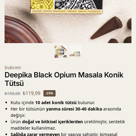
İndirim!
Deepika Black Opium Masala Konik
Tütsü
₺
119,99
₺
150,00
-20%
Kutu içinde
10 adet konik tütsü
bulunur.
Her bir tütsünün
yanma süresi 30-40 dakika
arasında
değişir.
Ürün
doğal ve bitkisel içeriklerden
üretilmiştir, sentetik
maddeler kullanılmaz.
Sağlığa zarar vermeyen
bir yapıya sahiptir, kimyasal