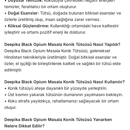
•
Duyusal Temizlik:
Kokusuyla çevredeki negatif enerjileri
temizler, ferahlatıcı bir ortam oluşturur.
•
Doğal Esanslar:
Tütsü, doğada bulunan bitkisel esanslar ve
özlerle üretilmiş olup, insan sağlığına zarar vermez.
•
Köksal Güçlendirme:
Kullanıldığı ortamdaki hava kalitesini
iyileştirir ve ortamı pozitif enerji ile doldurur.
Deepika Black Opium Masala Konik Tütsüsü Nasıl Yapıldı?
Deepika Black Opium Masala Konik Tütsüsü, geleneksel
Hindistan teknikleriyle üretilmiştir. Doğal bitkisel esanslar ve
özler, el işçiliği ile birleştirilerek kaliteli ve sağlıklı bir tütsü elde
edilmiştir.
Deepika Black Opium Masala Konik Tütsüsü Nasıl Kullanılır?
• Konik tütsüyü ateşe dayanıklı bir yüzeyde yerleştirin.
• Üst kısmını yakarak tütsünün dumanının yayılmasını bekleyin.
• Koku etrafa yayıldıkça, rahatlamanızı sağlayacak bir ortam
oluşur.
Deepika Black Opium Masala Konik Tütsüsü Yanarken
Nelere Dikkat Edilir?