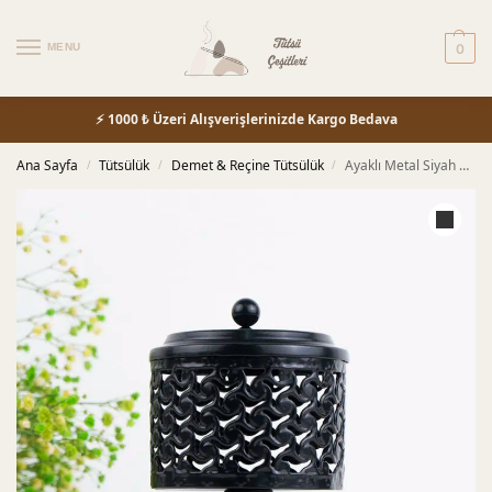
MENU
0
⚡ 1000 ₺ Üzeri Alışverişlerinizde Kargo Bedava
Ana Sayfa
Tütsülük
Demet & Reçine Tütsülük
Ayaklı Metal Siyah Demet & Reçine Tütsülük
/
/
/