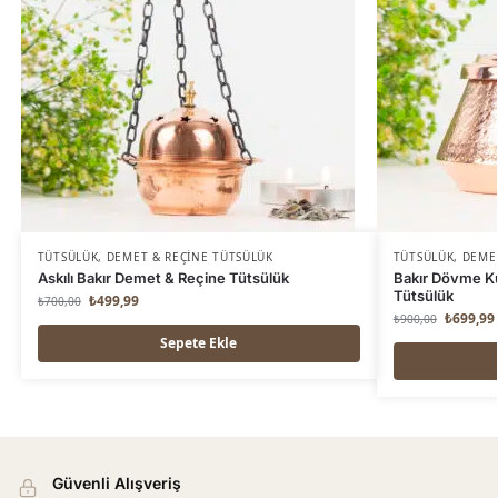
TÜTSÜLÜK
,
DEMET & REÇINE TÜTSÜLÜK
TÜTSÜLÜK
,
DEME
Askılı Bakır Demet & Reçine Tütsülük
Bakır Dövme K
Tütsülük
₺
499,99
₺
700,00
₺
699,99
₺
900,00
Sepete Ekle
Güvenli Alışveriş