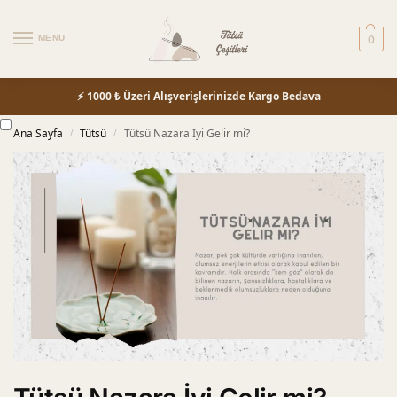
MENU
0
⚡ 1000 ₺ Üzeri Alışverişlerinizde Kargo Bedava
Ana Sayfa
Tütsü
Tütsü Nazara İyi Gelir mi?
/
/