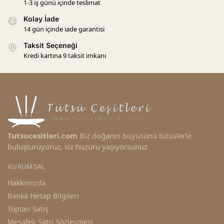
1-3 iş günü içinde teslimat
Kolay İade
14 gün içinde iade garantisi
Taksit Seçeneği
Kredi kartına 9 taksit imkanı
Tutsucesitleri.com
Biz doğanın büyüsünü tütsülerle
buluşturuyoruz, siz huzuru yaşıyorsunuz
KURUMSAL
Hakkımızda
Banka Hesap Bilgileri
Toptan Satış
Mesafeli Satış Sözleşmesi