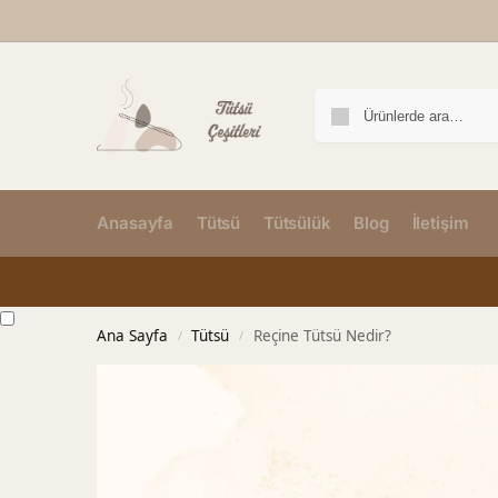
Anasayfa
Tütsü
Tütsülük
Blog
İletişim
Ana Sayfa
Tütsü
Reçine Tütsü Nedir?
/
/