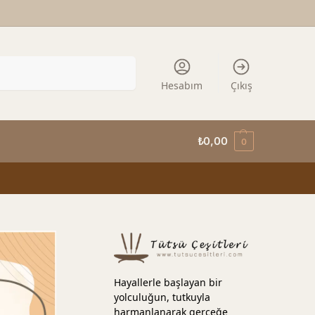
Ara
Hesabım
Çıkış
₺
0,00
0
Hayallerle başlayan bir
yolculuğun, tutkuyla
harmanlanarak gerçeğe