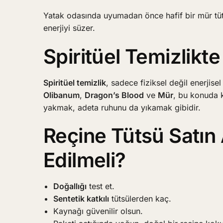
Yatak odasında uyumadan önce hafif bir mür tüts
enerjiyi süzer.
Spiritüel Temizlikt
Spiritüel temizlik
, sadece fiziksel değil enerjis
Olibanum
,
Dragon’s Blood
ve
Mür
, bu konuda k
yakmak, adeta ruhunu da yıkamak gibidir.
Reçine Tütsü Satın 
Edilmeli?
Doğallığı
test et.
Sentetik katkılı
tütsülerden kaç.
Kaynağı güvenilir olsun.