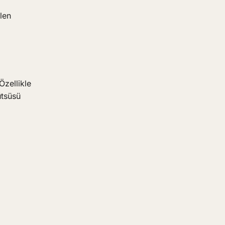
len
Özellikle
ütsüsü