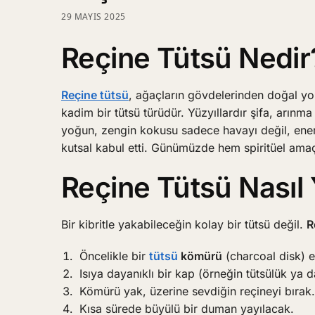
29 MAYIS 2025
Reçine Tütsü Nedir
Reçine tütsü
, ağaçların gövdelerinden doğal yol
kadim bir tütsü türüdür. Yüzyıllardır şifa, arınma
yoğun, zengin kokusu sadece havayı değil, enerj
kutsal kabul etti. Günümüzde hem spiritüel amaçl
Reçine Tütsü Nasıl 
Bir kibritle yakabileceğin kolay bir tütsü değil.
R
Öncelikle bir
tütsü
kömürü
(charcoal disk) e
Isıya dayanıklı bir kap (örneğin tütsülük ya 
Kömürü yak, üzerine sevdiğin reçineyi bırak.
Kısa sürede büyülü bir duman yayılacak.