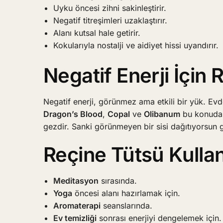
Uyku öncesi zihni sakinleştirir.
Negatif titreşimleri uzaklaştırır.
Alanı kutsal hale getirir.
Kokularıyla nostalji ve aidiyet hissi uyandırır.
Negatif Enerji İçin
Negatif enerji, görünmez ama etkili bir yük. Evde
Dragon’s Blood
,
Copal
ve
Olibanum
bu konuda s
gezdir. Sanki görünmeyen bir sisi dağıtıyorsun 
Reçine Tütsü Kullan
Meditasyon
sırasında.
Yoga
öncesi alanı hazırlamak için.
Aromaterapi
seanslarında.
Ev temizliği
sonrası enerjiyi dengelemek için.