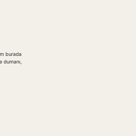
num burada
ne dumanı,