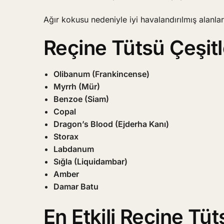
Ağır kokusu nedeniyle iyi havalandırılmış alanlar
Reçine Tütsü Çeşitl
Olibanum (Frankincense)
Myrrh (Mür)
Benzoe (Siam)
Copal
Dragon’s Blood (Ejderha Kanı)
Storax
Labdanum
Sığla (Liquidambar)
Amber
Damar Batu
En Etkili Reçine Tüt