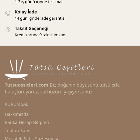
1-3 iş günü içinde teslimat
Kolay İade
14 gün içinde iade garantisi
Taksit Seçeneği
Kredi kartına 9 taksit imkanı
Tutsucesitleri.com
Biz doğanın büyüsünü tütsülerle
buluşturuyoruz, siz huzuru yaşıyorsunuz
KURUMSAL
Hakkımızda
Banka Hesap Bilgileri
Toptan Satış
Mesafeli Satış Sözleşmesi