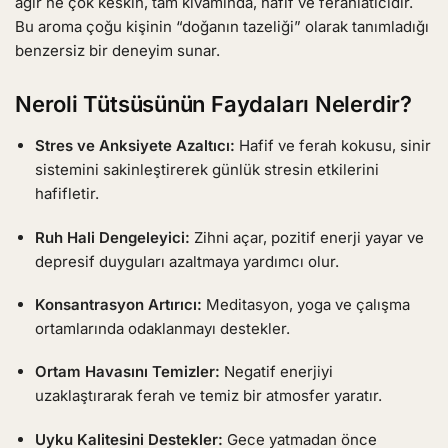
ağır ne çok keskin, tam kıvamında, hafif ve ferahlatıcıdır.
Bu aroma çoğu kişinin “doğanın tazeliği” olarak tanımladığı
benzersiz bir deneyim sunar.
Neroli Tütsüsünün Faydaları Nelerdir?
Stres ve Anksiyete Azaltıcı:
Hafif ve ferah kokusu, sinir
sistemini sakinleştirerek günlük stresin etkilerini
hafifletir.
Ruh Hali Dengeleyici:
Zihni açar, pozitif enerji yayar ve
depresif duyguları azaltmaya yardımcı olur.
Konsantrasyon Artırıcı:
Meditasyon, yoga ve çalışma
ortamlarında odaklanmayı destekler.
Ortam Havasını Temizler:
Negatif enerjiyi
uzaklaştırarak ferah ve temiz bir atmosfer yaratır.
Uyku Kalitesini Destekler:
Gece yatmadan önce