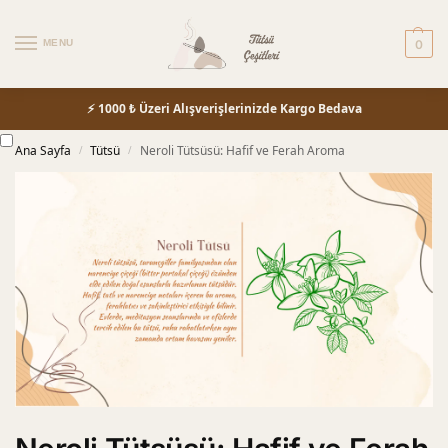
MENU
0
⚡ 1000 ₺ Üzeri Alışverişlerinizde Kargo Bedava
Ana Sayfa
Tütsü
Neroli Tütsüsü: Hafif ve Ferah Aroma
/
/