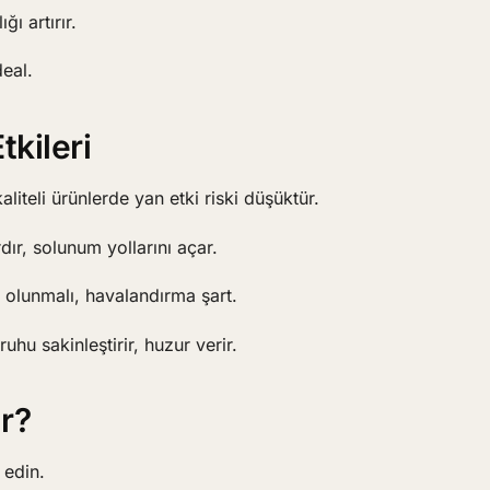
ı artırır.
deal.
kileri
aliteli ürünlerde yan etki riski düşüktür.
rdır, solunum yollarını açar.
i olunmalı, havalandırma şart.
hu sakinleştirir, huzur verir.
ır?
 edin.