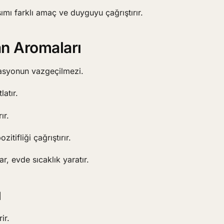
ımı farklı amaç ve duyguyu çağrıştırır.
n Aromaları
tasyonun vazgeçilmezi.
latır.
ır.
itifliği çağrıştırır.
ar, evde sıcaklık yaratır.
ı
ir.