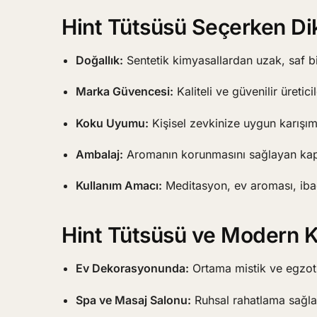
Hint Tütsüsü Seçerken Di
Doğallık:
Sentetik kimyasallardan uzak, saf bit
Marka Güvencesi:
Kaliteli ve güvenilir üretici
Koku Uyumu:
Kişisel zevkinize uygun karışım
Ambalaj:
Aromanın korunmasını sağlayan kap
Kullanım Amacı:
Meditasyon, ev aroması, ibad
Hint Tütsüsü ve Modern Ku
Ev Dekorasyonunda:
Ortama mistik ve egzoti
Spa ve Masaj Salonu:
Ruhsal rahatlama sağla