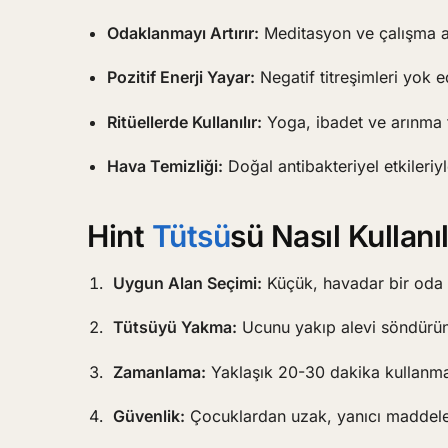
Odaklanmayı Artırır:
Meditasyon ve çalışma ala
Pozitif Enerji Yayar:
Negatif titreşimleri yok e
Ritüellerde Kullanılır:
Yoga, ibadet ve arınma 
Hava Temizliği:
Doğal antibakteriyel etkileriyl
Hint
Tütsü
sü Nasıl Kullanıl
Uygun Alan Seçimi:
Küçük, havadar bir oda i
Tütsüyü Yakma:
Ucunu yakıp alevi söndürün
Zamanlama:
Yaklaşık 20-30 dakika kullanmak
Güvenlik:
Çocuklardan uzak, yanıcı maddele