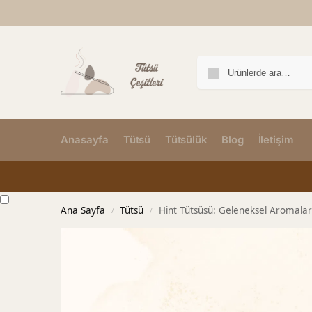
Anasayfa
Tütsü
Tütsülük
Blog
İletişim
Ana Sayfa
Tütsü
Hint Tütsüsü: Geleneksel Aromalar
/
/