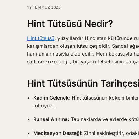
19 TEMMUZ 2025
Hint Tütsüsü Nedir?
Hint tütsüsü
, yüzyıllardır Hindistan kültüründe r
karışımlardan oluşan tütsü çeşididir. Sandal ağac
harmanlanmasıyla elde edilir. Hem kokusuyla hem 
sadece koku değil, bir yaşam felsefesinin parças
Hint Tütsüsünün Tarihçesi
Kadim Gelenek:
Hint tütsüsünün kökeni binler
rol oynar.
Ruhsal Arınma:
Tapınaklarda ve evlerde kötü e
Meditasyon Desteği:
Zihni sakinleştirir, odakl