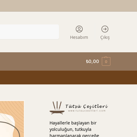
Ara
Hesabım
Çıkış
₺
0,00
0
Hayallerle başlayan bir
yolculuğun, tutkuyla
harmanlanarak gerçeğe