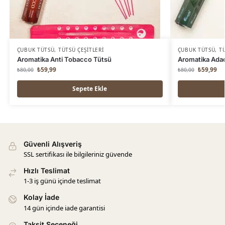
ÇUBUK TÜTSÜ
,
TÜTSÜ ÇEŞITLERI
ÇUBUK TÜTSÜ
,
TÜ
Aromatika Anti Tobacco Tütsü
Aromatika Ada
₺
59,99
₺
59,99
₺
80,00
₺
80,00
Sepete Ekle
Güvenli Alışveriş
SSL sertifikası ile bilgileriniz güvende
Hızlı Teslimat
1-3 iş günü içinde teslimat
Kolay İade
14 gün içinde iade garantisi
Taksit Seçeneği