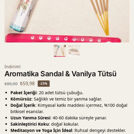
İndirim!
Aromatika Sandal & Vanilya Tütsü
₺
59,98
₺
80,00
-25%
Paket İçeriği
: 20 adet tütsü çubuğu.
Kömürsüz
: Sağlıklı ve temiz bir yanma sağlar.
Doğal İçerik
: Kimyasal katkı maddesi içermez, %100 doğal
bitkisel esanslar.
Uzun Yanma Süresi
: 40-60 dakika süreyle yanar.
Sakinleştirici Koku
: doğal kokular.
Meditasyon ve Yoga İçin İdeal
: Ruhsal dengeyi destekler.