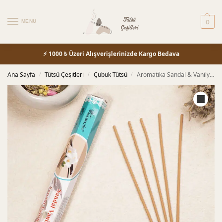
MENU
0
⚡ 1000 ₺ Üzeri Alışverişlerinizde Kargo Bedava
Ana Sayfa
Tütsü Çeşitleri
Çubuk Tütsü
Aromatika Sandal & Vanilya Tütsü
/
/
/