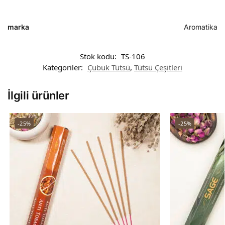
marka
Aromatika
Stok kodu:
TS-106
Kategoriler:
Çubuk Tütsü
,
Tütsü Çeşitleri
İlgili ürünler
-25%
-25%