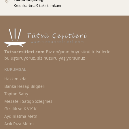
Kredi kartına 9 taksit imkanı
Tutsucesitleri.com
Biz doğanın büyüsünü tütsülerle
buluşturuyoruz, siz huzuru yaşıyorsunuz
KURUMSAL
Hakkımızda
Banka Hesap Bilgileri
Toptan Satış
Mesafeli Satış Sözleşmesi
Gizlilik ve K.V.K.K
Aydınlatma Metni
Açık Rıza Metni