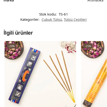
marka
Aromatika
Stok kodu:
TS-61
Kategoriler:
Çubuk Tütsü
,
Tütsü Çeşitleri
İlgili ürünler
-20%
-25%