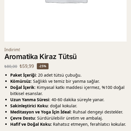
İndirim!
Aromatika Kiraz Tütsü
₺
59,99
₺
80,00
-25%
Paket İçeriği
: 20 adet tütsü çubuğu.
Kömürsüz
: Sağlıklı ve temiz bir yanma sağlar.
Doğal İçerik
: Kimyasal katkı maddesi içermez, %100 doğal
bitkisel esanslar.
Uzun Yanma Süresi
: 40-60 dakika süreyle yanar.
Sakinleştirici Koku
: doğal kokular.
Meditasyon ve Yoga İçin İdeal
: Ruhsal dengeyi destekler.
Çevre Dostu
: Sürdürülebilir üretim ve ambalaj.
Hafif ve Doğal Koku:
Rahatsız etmeyen, ferahlatıcı kokular.