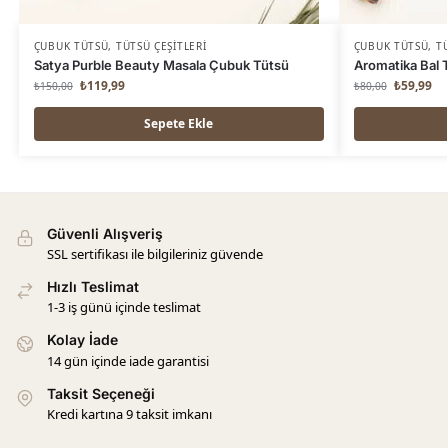
ÇUBUK TÜTSÜ
,
TÜTSÜ ÇEŞITLERI
ÇUBUK TÜTSÜ
,
TÜ
Satya Purble Beauty Masala Çubuk Tütsü
Aromatika Bal 
₺
119,99
₺
59,99
₺
150,00
₺
80,00
Sepete Ekle
Güvenli Alışveriş
SSL sertifikası ile bilgileriniz güvende
Hızlı Teslimat
1-3 iş günü içinde teslimat
Kolay İade
14 gün içinde iade garantisi
Taksit Seçeneği
Kredi kartına 9 taksit imkanı