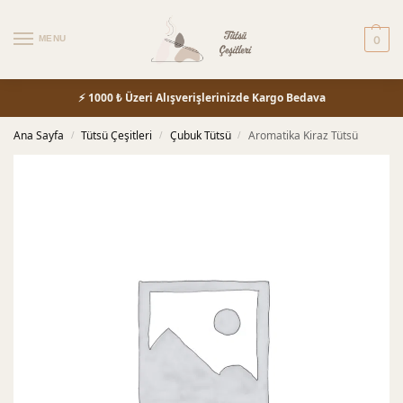
MENU
0
⚡ 1000 ₺ Üzeri Alışverişlerinizde Kargo Bedava
Ana Sayfa
Tütsü Çeşitleri
Çubuk Tütsü
Aromatika Kiraz Tütsü
/
/
/