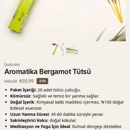
İndirim!
Aromatika Bergamot Tütsü
₺
59,99
₺
80,00
-25%
Paket İçeriği
: 20 adet tütsü çubuğu.
Kömürsüz
: Sağlıklı ve temiz bir yanma sağlar.
Doğal İçerik
: Kimyasal katkı maddesi içermez, %100 doğal
bitkisel esanslar.
Uzun Yanma Süresi
: 45-60 dakika süreyle yanar.
Sakinleştirici Koku
: doğal kokular.
Meditasyon ve Yoga İçin İdeal
: Ruhsal dengeyi destekler.