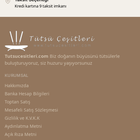
Kredi kartına 9 taksit imkanı
Tutsucesitleri.com
Biz doğanın büyüsünü tütsülerle
buluşturuyoruz, siz huzuru yaşıyorsunuz
KURUMSAL
Hakkımızda
Banka Hesap Bilgileri
Toptan Satış
Mesafeli Satış Sözleşmesi
Gizlilik ve K.V.K.K
Aydınlatma Metni
Açık Rıza Metni