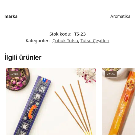
marka
Aromatika
Stok kodu:
TS-23
Kategoriler:
Çubuk Tütsü
,
Tütsü Çeşitleri
İlgili ürünler
-20%
-25%