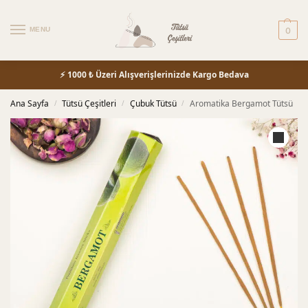
MENU
0
⚡ 1000 ₺ Üzeri Alışverişlerinizde Kargo Bedava
Ana Sayfa
Tütsü Çeşitleri
Çubuk Tütsü
Aromatika Bergamot Tütsü
/
/
/