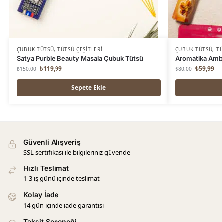
ÇUBUK TÜTSÜ
,
TÜTSÜ ÇEŞITLERI
ÇUBUK TÜTSÜ
,
TÜ
Satya Purble Beauty Masala Çubuk Tütsü
Aromatika Amb
₺
119,99
₺
59,99
₺
150,00
₺
80,00
Sepete Ekle
Güvenli Alışveriş
SSL sertifikası ile bilgileriniz güvende
Hızlı Teslimat
1-3 iş günü içinde teslimat
Kolay İade
14 gün içinde iade garantisi
Taksit Seçeneği